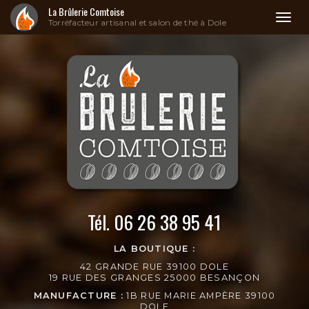
La Brûlerie Comtoise
Toggl
Torréfacteur artisanal et salon de thé à Dole
naviga
Aller
au
contenu
principal
Tél.
06 26 38 95 41
LA BOUTIQUE :
42 GRANDE RUE 39100 DOLE
19 RUE DES GRANGES 25000 BESANÇON
MANUFACTURE :
1B RUE MARIE AMPÈRE 39100
DOLE