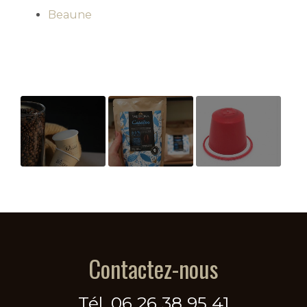
Beaune
Vente café en
Chocolat Valrhona
Capsules
grain
Contactez-nous
Tél.
06 26 38 95 41