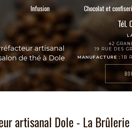
Infusion
Chocolat et confiser
Tél.
L
42 GRAN
réfacteur artisanal
19 RUE DES 
salon de thé à Dole
MANUFACTURE :
1B 
BO
eur artisanal Dole - La Brûleri