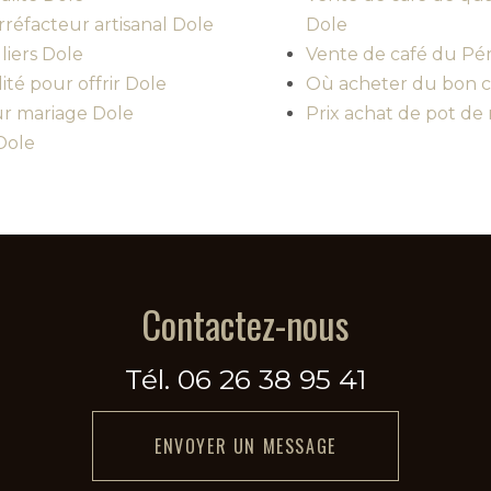
rréfacteur artisanal Dole
Dole
liers Dole
Vente de café du Pér
té pour offrir Dole
Où acheter du bon c
ur mariage Dole
Prix achat de pot de 
Dole
Contactez-nous
Tél.
06 26 38 95 41
ENVOYER UN MESSAGE