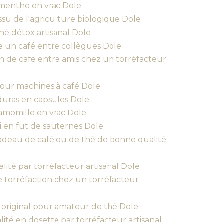
a menthe en vrac Dole
ssu de l'agriculture biologique Dole
é détox artisanal Dole
 un café entre collègues Dole
n de café entre amis chez un torréfacteur
pour machines à café Dole
duras en capsules Dole
camomille en vrac Dole
li en fut de sauternes Dole
adeau de café ou de thé de bonne qualité
lité par torréfacteur artisanal Dole
 torréfaction chez un torréfacteur
 original pour amateur de thé Dole
ité en dosette par torréfacteur artisanal