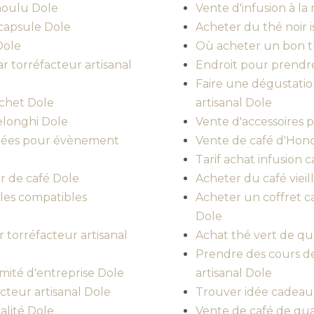
moulu Dole
Vente d'infusion à l
capsule Dole
Acheter du thé noir i
Dole
Où acheter un bon th
ar torréfacteur artisanal
Endroit pour prendre
Faire une dégustatio
achet Dole
artisanal Dole
elonghi Dole
Vente d'accessoires 
itées pour évènement
Vente de café d'Hon
Tarif achat infusion 
r de café Dole
Acheter du café vieil
les compatibles
Acheter un coffret c
Dole
r torréfacteur artisanal
Achat thé vert de qua
Prendre des cours de
mité d'entreprise Dole
artisanal Dole
cteur artisanal Dole
Trouver idée cadeau
alité Dole
Vente de café de qual