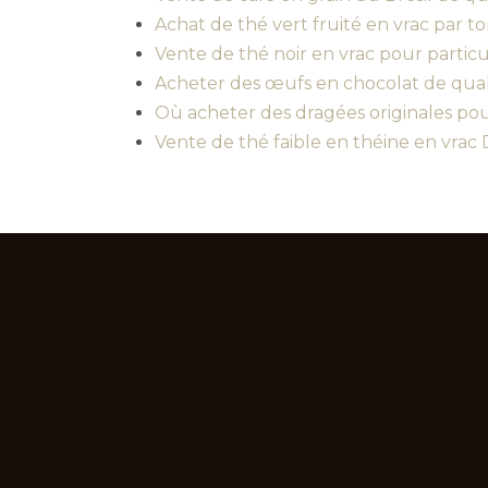
Achat de thé vert fruité en vrac par to
Vente de thé noir en vrac pour particu
Acheter des œufs en chocolat de quali
Où acheter des dragées originales po
Vente de thé faible en théine en vrac 