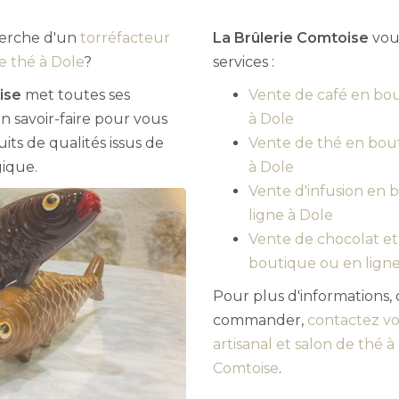
herche d'un
torréfacteur
La Brûlerie Comtoise
vou
de thé à Dole
?
services :
ise
met toutes ses
Vente de café en bou
 savoir-faire pour vous
à Dole
its de qualités issus de
Vente de thé en bou
gique.
à Dole
Vente d'infusion en 
ligne à Dole
Vente de chocolat et
boutique ou en ligne
Pour plus d'informations,
commander,
contactez vo
artisanal et salon de thé à
Comtoise
.