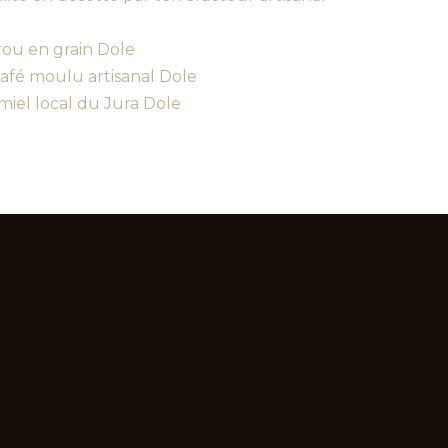
ou en grain Dole
afé moulu artisanal Dole
miel local du Jura Dole