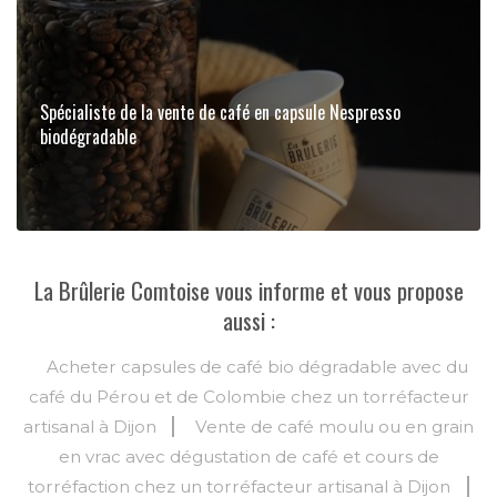
Spécialiste de la vente de café en capsule Nespresso
biodégradable
La Brûlerie Comtoise vous informe et vous propose
aussi :
Acheter capsules de café bio dégradable avec du
café du Pérou et de Colombie chez un torréfacteur
artisanal à Dijon
Vente de café moulu ou en grain
en vrac avec dégustation de café et cours de
torréfaction chez un torréfacteur artisanal à Dijon