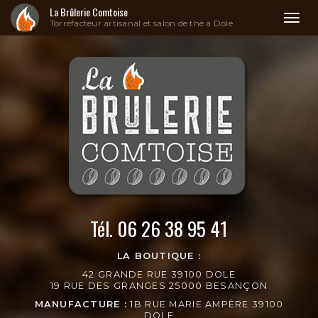
La Brûlerie Comtoise
Toggl
Torréfacteur artisanal et salon de thé à Dole
naviga
Aller
au
contenu
principal
Tél.
06 26 38 95 41
LA BOUTIQUE :
42 GRANDE RUE 39100 DOLE
19 RUE DES GRANGES 25000 BESANÇON
MANUFACTURE :
1B RUE MARIE AMPÈRE 39100
DOLE