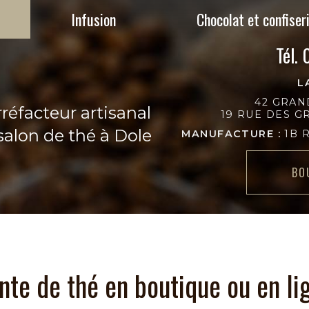
Infusion
Chocolat et confiser
Tél.
L
42 GRAN
réfacteur artisanal
19 RUE DES 
salon de thé à Dole
MANUFACTURE :
1B 
BO
nte de thé en boutique ou en li