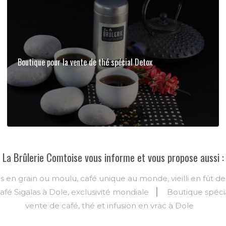
Boutique pour la vente de thé spécial Detox
La Brûlerie Comtoise vous informe et vous propose aussi :
s en grain ou moulu, café unique au monde, vieilli en fût d
afé Sigalas à Dole, exclusivité mondiale
Boutique spécia
vente de café, thé et infusion en vrac à Dole