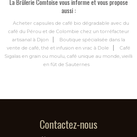
La Brûlerie Comtoise vous informe et vous propose
aussi :
Acheter capsules de café bio dégradable avec du
café du Pérou et de Colombie chez un torréfacteur
artisanal à Dijon
Boutique spécialisée dans la
vente de café, thé et infusion en vrac à Dole
Café
Sigalas en grain ou moulu, café unique au monde, vieilli
en fût de Sauternes
Contactez-nous