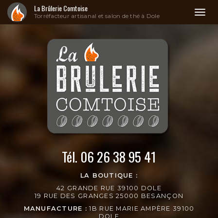
La Brûlerie Comtoise
Toggl
Torréfacteur artisanal et salon de thé à Dole
naviga
Aller
au
contenu
principal
Tél.
06 26 38 95 41
LA BOUTIQUE :
42 GRANDE RUE 39100 DOLE
19 RUE DES GRANGES 25000 BESANÇON
MANUFACTURE :
1B RUE MARIE AMPÈRE 39100
DOLE