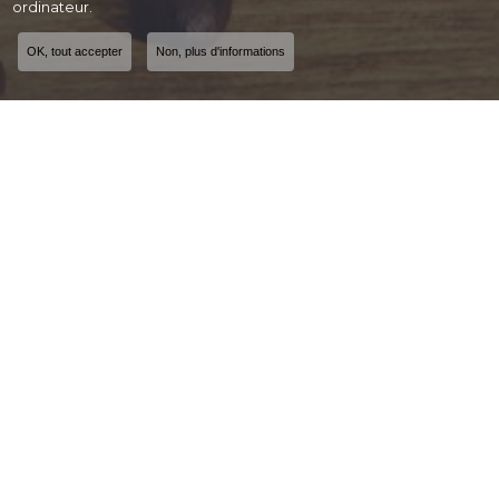
ordinateur.
OK, tout accepter
Non, plus d'informations