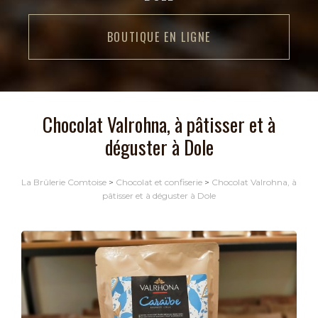
BOUTIQUE EN LIGNE
Chocolat Valrohna, à pâtisser et à
déguster à Dole
La Brûlerie Comtoise
>
Chocolat et confiserie
>
Chocolat Valrohna, à
pâtisser et à déguster à Dole