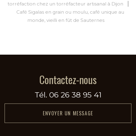
torréfaction chez un torréfacteur artisanal à Dijon
Café Sigalas en grain ou moulu, café unique au
monde, vieilli en fût de Sauternes
Contactez-nous
Tél.
06 26 38 95 41
ENVOYER UN MESSAGE