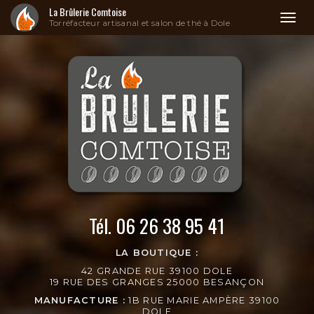
La Brûlerie Comtoise
Toggl
Torréfacteur artisanal et salon de thé à Dole
naviga
Aller
au
contenu
principal
Tél.
06 26 38 95 41
LA BOUTIQUE :
42 GRANDE RUE 39100 DOLE
19 RUE DES GRANGES 25000 BESANÇON
MANUFACTURE :
1B RUE MARIE AMPÈRE 39100
DOLE