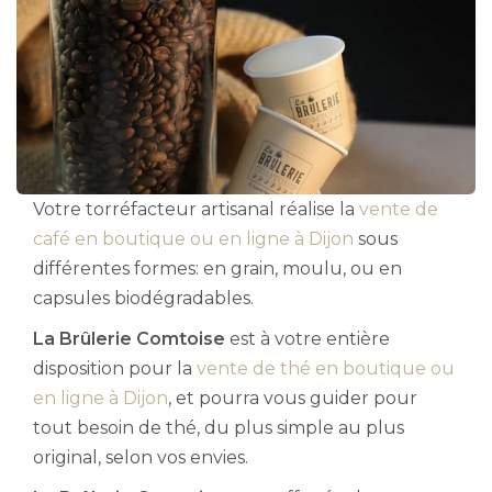
Votre torréfacteur artisanal réalise la
vente de
café en boutique ou en ligne à Dijon
sous
différentes formes: en grain, moulu, ou en
capsules biodégradables.
La Brûlerie Comtoise
est à votre entière
disposition pour la
vente de thé en boutique ou
en ligne à Dijon
, et pourra vous guider pour
tout besoin de thé, du plus simple au plus
original, selon vos envies.