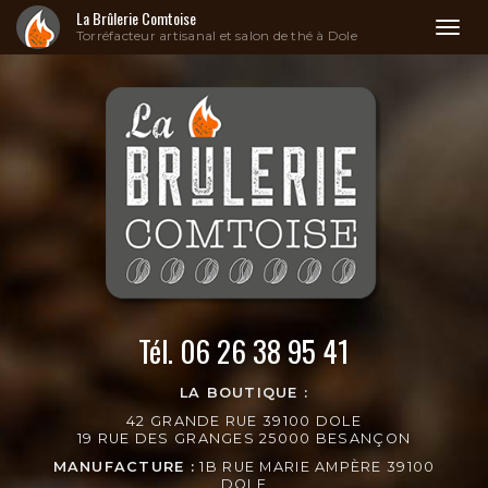
La Brûlerie Comtoise
Toggl
Torréfacteur artisanal et salon de thé à Dole
naviga
Aller
au
contenu
principal
Tél.
06 26 38 95 41
LA BOUTIQUE :
42 GRANDE RUE 39100 DOLE
19 RUE DES GRANGES 25000 BESANÇON
MANUFACTURE :
1B RUE MARIE AMPÈRE 39100
DOLE